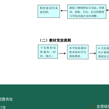
院教务处
友情链
77号